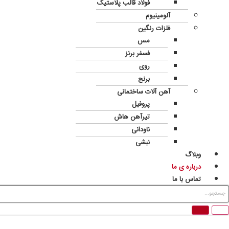
فولاد قالب پلاستیک
آلومینیوم
فلزات رنگین
مس
فسفر برنز
روی
برنج
آهن آلات ساختمانی
پروفیل
تیرآهن هاش
ناودانی
نبشی
وبلاگ
درباره ی ما
تماس با ما